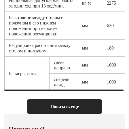
Наибольшая допускаемая работа
кг·м
2275
за один ход при 13 ход/мин.
Расстояние между столом и
ползуном в его нижнем
мм
630
положении при верхнем
положении регулировки
Регулировка расстояния между
мм
180
столом и ползуном
слева
мм
1000
направо
Размеры стола
спереди
мм
1000
назад
слева
мм
630
направо
Размеры окна в
Показать еще
столе
спереди
мм
630
назад
Почему мы?