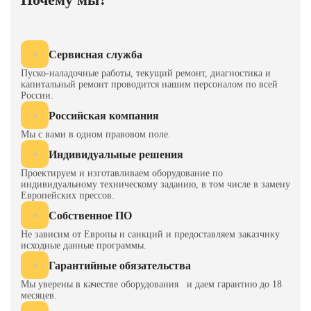
слева
мм
800
направо
Размеры ползуна
спереди
мм
800
Сервисная служба
назад
Пуско-наладочные работы, текущий ремонт, диагностика и
капитальный ремонт проводится нашим персоналом по всей
Размеры
диаметр
мм
Ø75
России.
отверстия в
ползуне для
Российская компания
хвостовика
глубина
мм
90
Мы с вами в одном правовом поле.
штампа
Индивидуальные решения
ширина
мм
700
Проектируем и изготавливаем оборудование по
индивидуальному техническому заданию, в том числе в замену
высота
мм
500
Европейских прессов.
Размеры окон в
Собственное ПО
стойках
высота
над
Не зависим от Европы и санкций и предоставляем заказчику
мм
130
исходные данные программы.
уровнем
стола
Гарантийные обязательства
Мы уверены в качестве оборудования и даем гарантию до 18
Толщина подштамповой плиты
мм
160
месяцев.