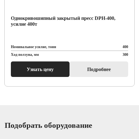
мм
3000
направо
Габариты пресса
в плане
спереди
Однокривошипный закрытый пресс DPH-400,
мм
3120
назад
усилие 400т
Наибольшая высота над
мм
5800
уровнем пола
Номинальное усилие, тонн
400
Общая высота пресса
мм
7100
Ход ползуна, мм
300
Вес пресса
кг
32000
Узнать цену
Подробнее
Подобрать оборудование