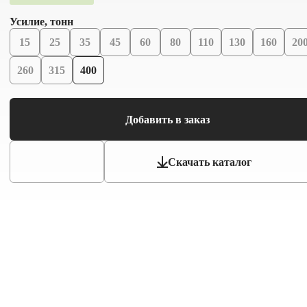
Усилие, тонн
15
25
35
45
60
80
110
130
160
20
260
315
400
Добавить в заказ
Скачать каталог