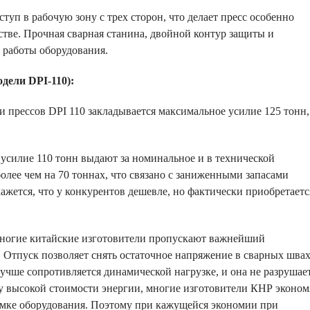
туп в рабочую зону с трех сторон, что делает пресс особенно
тве. Прочная сварная станина, двойной контур защиты и
к работы оборудования.
одели DP
I
-110):
и прессов DPI 110 закладывается максимальное усилие 125 тонн,
усилие 110 тонн выдают за номинальное и в технической
олее чем на 70 тоннах, что связано с заниженными запасами
ажется, что у конкурентов дешевле, но фактически приобретаетс
ногие китайские изготовители пропускают важнейший
. Отпуск позволяет снять остаточное напряжение в сварных швах
лучше сопротивляется динамической нагрузке, и она не разрушае
иду высокой стоимости энергии, многие изготовители КНР эконом
емке оборудования. Поэтому при кажущейся экономии при