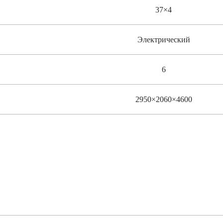
37×4
Электрический
6
2950×2060×4600