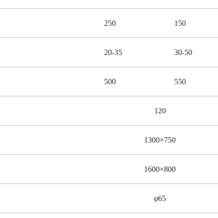
250
150
20-35
30-50
500
550
120
1300×750
1600×800
φ65