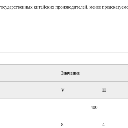
государственных китайских производителей, менее предсказуемо
Значение
V
H
400
8
4