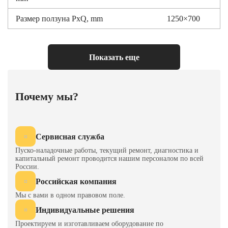
Размер ползуна PxQ, mm
1250×700
Размер подштамповой плиты ExF,
1500×840
мм, mm
Показать еще
отверстие ручки штампа, mm
φ65
Мощность мотора, kw×p
30×4
Почему мы?
механизм регулировки ползунка,
Электрический
HP
Сервисная служба
Давление воздуха, kg/cm2
6
Пуско-наладочные работы, текущий ремонт, диагностика и
капитальный ремонт проводится нашим персоналом по всей
Габариты, mm
2950×2060×4600
России.
Российская компания
Мы с вами в одном правовом поле.
Индивидуальные решения
Проектируем и изготавливаем оборудование по