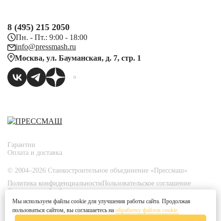
8 (495) 215 2050
Пн. - Пт.: 9:00 - 18:00
info@pressmash.ru
Москва, ул. Бауманская, д. 7, стр. 1
Гарантии
Оплата и доставка
© 2004–2026 Станкостроительное объединение «Прессмаш»
Политика конфиденциальности
Пользовательское соглашение
Согласие на обработку персональных данных
Политика использования файлов Cookies
Мы используем файлы cookie для улучшения работы сайта. Продолжая
Согласие на получение рекламных рассылок
пользоваться сайтом, вы соглашаетесь на
обработку файлов cookie.
Согласие на распространение персональных данных