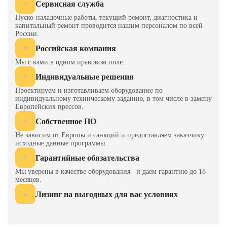
Сервисная служба
слева — направо
2500
Пуско-наладочные работы, текущий ремонт, диагностика и
капитальный ремонт проводится нашим персоналом по всей
спереди — назад
1430
России.
высота над уровнем пола
3220
Российская компания
Мы с вами в одном правовом поле.
Масса пресса, кг
2800
Индивидуальные решения
Проектируем и изготавливаем оборудование по
индивидуальному техническому заданию, в том числе в замену
Европейских прессов.
Собственное ПО
Не зависим от Европы и санкций и предоставляем заказчику
исходные данные программы.
Гарантийные обязательства
Мы уверены в качестве оборудования и даем гарантию до 18
месяцев.
Лизинг на выгодных для вас условиях