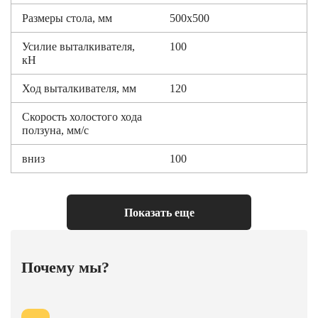
Размеры стола, мм
500х500
Усилие выталкивателя,
100
кН
Ход выталкивателя, мм
120
Скорость холостого хода
ползуна, мм/с
вниз
100
вверх
80
Показать еще
Скорость рабочего хода
8-16
ползуна, мм/с, не менее
Выдержка под
0…9999
Почему мы?
давлением, с
Габариты пресса, мм