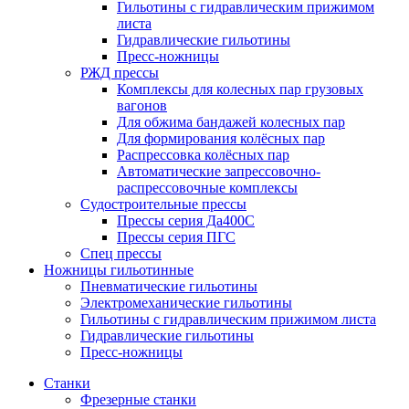
Гильотины с гидравлическим прижимом
листа
Гидравлические гильотины
Пресс-ножницы
РЖД прессы
Комплексы для колесных пар грузовых
вагонов
Для обжима бандажей колесных пар
Для формирования колёсных пар
Распрессовка колёсных пар
Автоматические запрессовочно-
распрессовочные комплексы
Судостроительные прессы
Прессы серия Да400С
Прессы серия ПГС
Спец прессы
Ножницы гильотинные
Пневматические гильотины
Электромеханические гильотины
Гильотины с гидравлическим прижимом листа
Гидравлические гильотины
Пресс-ножницы
Станки
Фрезерные станки