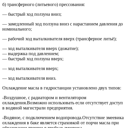
б) трансферного (литьевого) прессования:
— быстрый ход ползуна вниз;
— замедленный ход ползуна вниз с нарастанием давления до
номинального;
— рабочий ход выталкивателя вверх (трансферное литьё);
— ход выталкивателя вверх (дожатие);
— выдержка под давлением;
— быстрый ход ползуна вверх;
— ход выталкивателя вверх;
— ход выталкивателя вниз.
Охлаждение масла в гидростанции установлено двух типов:
-Воздушное, с радиатором и вентилятором
охлаждения.Возможно использовать если отсутствует доступ
в водяной магистрали предприятия.
-Водяное, с подключением водопровода.Отсутствие змеевика
охлаждения в баке является страховкой от порчи масла при
образовании трещин в трубках змеевика.