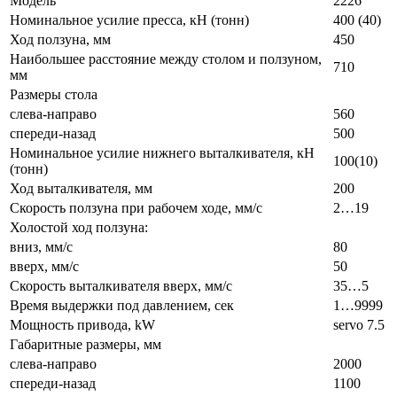
Модель
2226
Номинальное усилие пресса, кН (тонн)
400 (40)
Ход ползуна, мм
450
Наибольшее расстояние между столом и ползуном,
710
мм
Размеры стола
слева-направо
560
спереди-назад
500
Номинальное усилие нижнего выталкивателя, кН
100(10)
(тонн)
Ход выталкивателя, мм
200
Скорость ползуна при рабочем ходе, мм/с
2…19
Холостой ход ползуна:
вниз, мм/с
80
вверх, мм/с
50
Скорость выталкивателя вверх, мм/с
35…5
Время выдержки под давлением, сек
1…9999
Мощность привода, kW
servo 7.5
Габаритные размеры, мм
слева-направо
2000
спереди-назад
1100