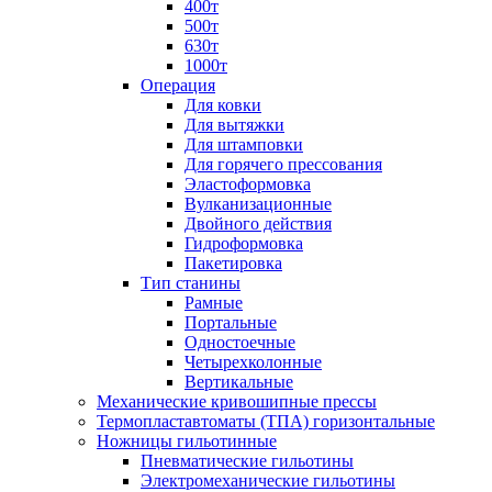
400т
500т
630т
1000т
Операция
Для ковки
Для вытяжки
Для штамповки
Для горячего прессования
Эластоформовка
Вулканизационные
Двойного действия
Гидроформовка
Пакетировка
Тип станины
Рамные
Портальные
Одностоечные
Четырехколонные
Вертикальные
Механические кривошипные прессы
Термопластавтоматы (ТПА) горизонтальные
Ножницы гильотинные
Пневматические гильотины
Электромеханические гильотины