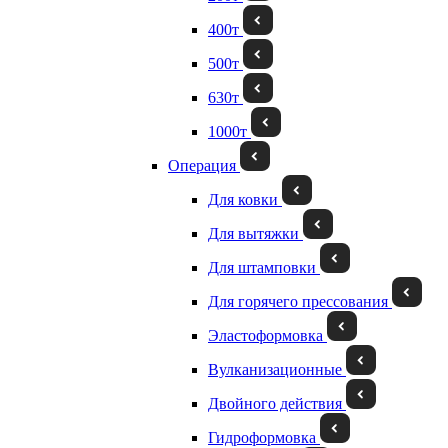
400т
500т
630т
1000т
Операция
Для ковки
Для вытяжки
Для штамповки
Для горячего прессования
Эластоформовка
Вулканизационные
Двойного действия
Гидроформовка