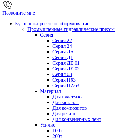
Позвоните мне
Кузнечно-прессовое оборудование
Промышленные гидравлические прессы
Серия
Серия 22
Серия 24
Серия ДА
Серия ДГ
Серия ДЕ.01
Серия ДЕ.02
Серия 63
Серия П63
Серия ПА63
Материал
Для пластмасс
Для металла
Для композитов
Для резины
Для конвейерных лент
Усилие
160т
200т