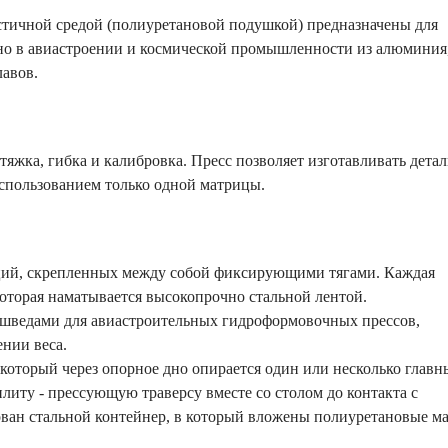
стичной средой (полиуретановой подушкой) предназначены для
но в авиастроении и космической промышленности из алюминия
авов.
яжка, гибка и калибровка. Пресс позволяет изготавливать дета
спользованием только одной матрицы.
кций, скрепленных между собой фиксирующими тягами. Каждая
оторая наматывается высокопрочно стальной лентой.
шведами для авиастроительных гидроформовочных прессов,
нии веса.
оторый через опорное дно опирается один или несколько главн
иту - прессующую траверсу вместе со столом до контакта с
ван стальной контейнер, в который вложены полиуретановые м