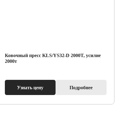
Ковочный пресс KLS/YS32-D 2000T, усилие
Ги
2000т
ДА2
Узнать цену
Подробнее