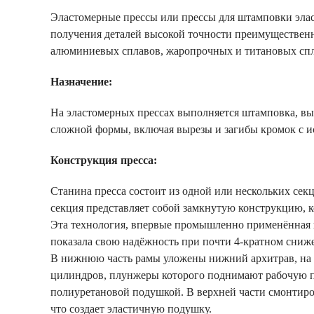
Эластомерные прессы или прессы для штамповки эла
получения деталей высокой точности преимуществен
алюминиевых сплавов, жаропрочных и титановых спл
Назначение:
На эластомерных прессах выполняется штамповка, выт
сложной формы, включая вырезы и загибы кромок с и
Конструкция пресса:
Станина пресса состоит из одной или нескольких се
секция представляет собой замкнутую конструкцию, к
Эта технология, впервые промышленно применённая 
показала свою надёжность при почти 4-кратном сниже
В нижнюю часть рамы уложены нижний архитрав, на к
цилиндров, плунжеры которого поднимают рабочую пл
полиуретановой подушкой. В верхней части смонтиро
что создает эластичную подушку.