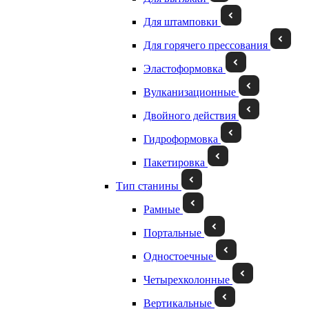
Для штамповки
Для горячего прессования
Эластоформовка
Вулканизационные
Двойного действия
Гидроформовка
Пакетировка
Тип станины
Рамные
Портальные
Одностоечные
Четырехколонные
Вертикальные