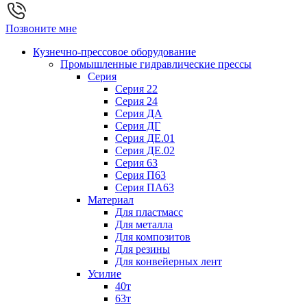
Позвоните мне
Кузнечно-прессовое оборудование
Промышленные гидравлические прессы
Серия
Серия 22
Серия 24
Серия ДА
Серия ДГ
Серия ДЕ.01
Серия ДЕ.02
Серия 63
Серия П63
Серия ПА63
Материал
Для пластмасс
Для металла
Для композитов
Для резины
Для конвейерных лент
Усилие
40т
63т