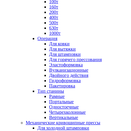
100т
160т
200т
400т
500т
630т
1000т
Операция
Для ковки
Для вытяжки
Для штамповки
Для горячего прессования
Эластоформовка
Вулканизационные
Двойного действия
Гидроформовка
Пакетировка
Тип станины
Рамные
Портальные
Одностоечные
Четырехколонные
Вертикальные
Механические кривошипные прессы
Для холодной штамповки