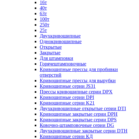
16т
40т
63т
100т
250т
25т
Двухкривошипные
Однокривошипные
Открытые
Закрытые
Для штамповки
Горячештамповочные
Кривошипные прессы для пробивки
отверстий
Кривошипные прессы для вырубки
Кривошипные серии JS31
Прессы кривошипные серии DPX
Кривошипные серии DPI
Кривошипные серии K21
Двухкривошипные открытые серии DTI
Кривошипные закрытые серии DPH
Кривошипные закрытые серии DPS
Ковочно-штамповочные серии DG
Двухкривошипные закрытые серии DTH
Кривошипные серии КД