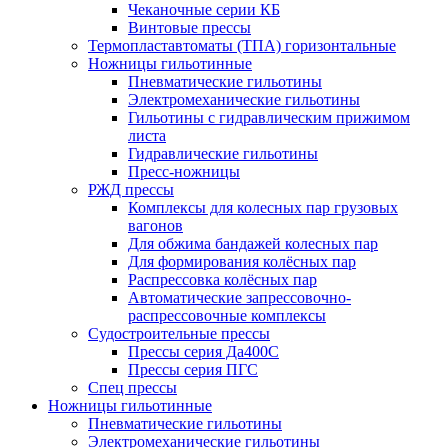
Чеканочные серии КБ
Винтовые прессы
Термопластавтоматы (ТПА) горизонтальные
Ножницы гильотинные
Пневматические гильотины
Электромеханические гильотины
Гильотины с гидравлическим прижимом
листа
Гидравлические гильотины
Пресс-ножницы
РЖД прессы
Комплексы для колесных пар грузовых
вагонов
Для обжима бандажей колесных пар
Для формирования колёсных пар
Распрессовка колёсных пар
Автоматические запрессовочно-
распрессовочные комплексы
Судостроительные прессы
Прессы серия Да400С
Прессы серия ПГС
Спец прессы
Ножницы гильотинные
Пневматические гильотины
Электромеханические гильотины