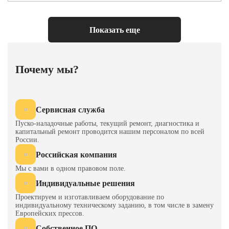
Размер подштамповой
2200×940
плиты ExF, mm
Показать еще
Боковое окно, mm
900×600
Мощность мотора, kw×p
18.5×4
Почему мы?
Давление воздуха, kg/cm2
6
Сервисная служба
Пуско-наладочные работы, текущий ремонт, диагностика и
капитальный ремонт проводится нашим персоналом по всей
России.
Российская компания
Мы с вами в одном правовом поле.
Индивидуальные решения
Проектируем и изготавливаем оборудование по
индивидуальному техническому заданию, в том числе в замену
Европейских прессов.
Собственное ПО