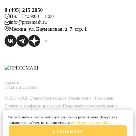
8 (495) 215 2050
Пн. - Пт.: 9:00 - 18:00
info@pressmash.ru
Москва, ул. Бауманская, д. 7, стр. 1
Гарантии
Оплата и доставка
© 2004–2026 Станкостроительное объединение «Прессмаш»
Политика конфиденциальности
Пользовательское соглашение
Согласие на обработку персональных данных
Политика использования файлов Cookies
Мы используем файлы cookie для улучшения работы сайта. Продолжая
Согласие на получение рекламных рассылок
пользоваться сайтом, вы соглашаетесь на
обработку файлов cookie.
Согласие на распространение персональных данных
Правила применения рекомендательных технологий
ПРИНИМАЮ