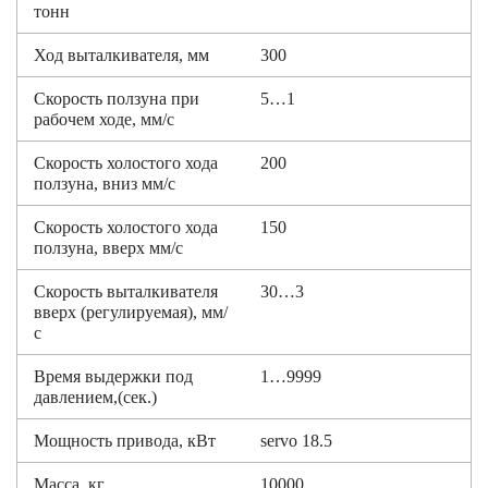
тонн
Ход выталкивателя, мм
300
Скорость ползуна при
5…1
рабочем ходе, мм/с
Скорость холостого хода
200
ползуна, вниз мм/с
Скорость холостого хода
150
ползуна, вверх мм/с
Скорость выталкивателя
30…3
вверх (регулируемая), мм/
с
Время выдержки под
1…9999
давлением,(сек.)
Мощность привода, кВт
servo 18.5
Масса, кг
10000