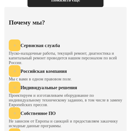
Скорость холостого хода,
по заказу
мм/с
Скорость обратного хода,
по заказу
Почему мы?
мм/с
Мощность, кВт
30
Сервисная служба
Масса, кг
13000
Пуско-наладочные работы, текущий ремонт, диагностика и
капитальный ремонт проводится нашим персоналом по всей
России.
Российская компания
Мы с вами в одном правовом поле.
Индивидуальные решения
Проектируем и изготавливаем оборудование по
индивидуальному техническому заданию, в том числе в замену
Европейских прессов.
Собственное ПО
Не зависим от Европы и санкций и предоставляем заказчику
исходные данные программы.