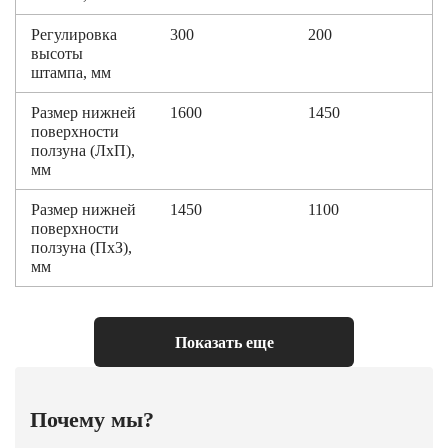
Регулировка
300
200
высоты
штампа, мм
Размер нижней
1600
1450
поверхности
ползуна (ЛxП),
мм
Размер нижней
1450
1100
поверхности
ползуна (ПxЗ),
мм
Размер рабочей
1600
1450
плиты (ЛxП),
Показать еще
мм
Размер рабочей
1450
1100
плиты (ПxЗ),
Почему мы?
мм