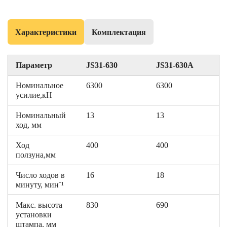
Характеристики
Комплектация
Параметр
JS31-630
JS31-630А
Номинальное
6300
6300
усилие,кН
Номинальный
13
13
ход, мм
Ход
400
400
ползуна,мм
Число ходов в
16
18
минуту, мин⁻¹
Макс. высота
830
690
установки
штампа, мм