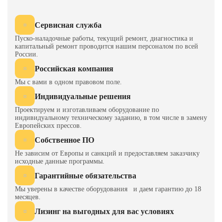
Высота пресса
7710
7200
над полом, мм
Сервисная служба
Электрическая
PLC
PLC
Пуско-наладочные работы, текущий ремонт, диагностика и
система
капитальный ремонт проводится нашим персоналом по всей
России.
управления
Российская компания
Направление
Нет
Нет
Мы с вами в одном правовом поле.
движения
рабочей плиты
Индивидуальные решения
Проектируем и изготавливаем оборудование по
Усилие
300
400
индивидуальному техническому заданию, в том числе в замену
подушки, кН
Европейских прессов.
Собственное ПО
Количество
1
1
подушек
Не зависим от Европы и санкций и предоставляем заказчику
исходные данные программы.
Ход подушки,
200
140
Гарантийные обязательства
мм
Мы уверены в качестве оборудования и даем гарантию до 18
месяцев.
Габариты
4750
4500
пресса (ПxЗ),
Лизинг на выгодных для вас условиях
мм