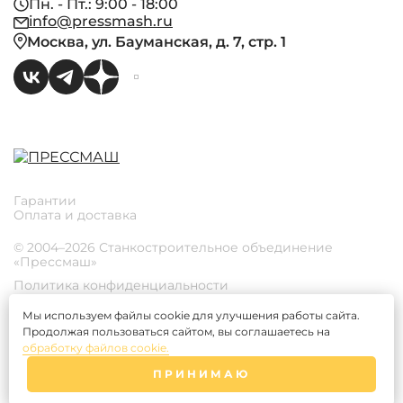
Пн. - Пт.: 9:00 - 18:00
info@pressmash.ru
Москва, ул. Бауманская, д. 7, стр. 1
Гарантии
Оплата и доставка
© 2004–2026 Станкостроительное объединение
«Прессмаш»
Политика конфиденциальности
Пользовательское соглашение
Согласие на обработку персональных данных
Мы используем файлы cookie для улучшения работы сайта.
Политика использования файлов Cookies
Продолжая пользоваться сайтом, вы соглашаетесь на
Согласие на получение рекламных рассылок
обработку файлов cookie.
Согласие на распространение персональных данных
Правила применения рекомендательных технологий
ПРИНИМАЮ