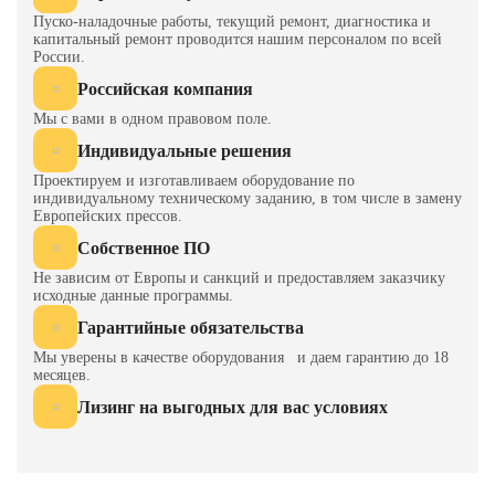
ход, mm
48
Пуско-наладочные работы, текущий ремонт, диагностика и
капитальный ремонт проводится нашим персоналом по всей
России.
Слева
5500
направо
Российская компания
Мы с вами в одном правовом поле.
Размер
Спереди
4520
Индивидуальные решения
назад
Проектируем и изготавливаем оборудование по
Высота
8900
индивидуальному техническому заданию, в том числе в замену
Европейских прессов.
Собственное ПО
Не зависим от Европы и санкций и предоставляем заказчику
исходные данные программы.
Гарантийные обязательства
Мы уверены в качестве оборудования и даем гарантию до 18
месяцев.
Лизинг на выгодных для вас условиях