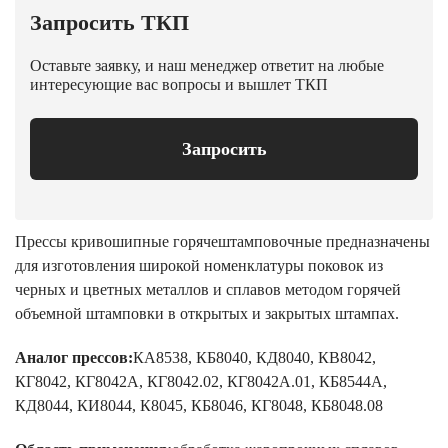
Запросить ТКП
Оставьте заявку, и наш менеджер ответит на любые
интересующие вас вопросы и вышлет ТКП
Запросить
Прессы кривошипные горячештамповочные предназначены
для изготовления широкой номенклатуры поковок из
черных и цветных металлов и сплавов методом горячей
объемной штамповки в открытых и закрытых штампах.
Аналог прессов:
КА8538, КБ8040, КД8040, КВ8042,
КГ8042, КГ8042А, КГ8042.02, КГ8042А.01, КБ8544А,
КД8044, КИ8044, К8045, КБ8046, КГ8048, КБ8048.08