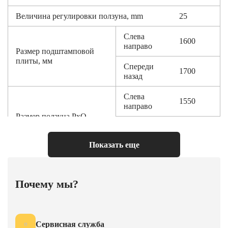
Величина регулировки ползуна, mm
25
Слева
1600
направо
Размер подштамповой
плиты, мм
Спереди
1700
назад
Слева
1550
направо
Размер ползуна PxQ
Спереди
1480
назад
Показать еще
Мощность мотора, KW
200
Верхний усилие, KN
150
Почему мы?
ход, mm
48
Нижний усилие, KN
450
Сервисная служба