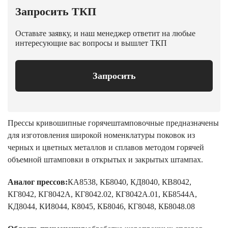
Запросить ТКП
Оставьте заявку, и наш менеджер ответит на любые
интересующие вас вопросы и вышлет ТКП
Запросить
Прессы кривошипные горячештамповочные предназначены
для изготовления широкой номенклатуры поковок из
черных и цветных металлов и сплавов методом горячей
объемной штамповки в открытых и закрытых штампах.
Аналог прессов:
КА8538, КБ8040, КД8040, КВ8042,
КГ8042, КГ8042А, КГ8042.02, КГ8042А.01, КБ8544А,
КД8044, КИ8044, К8045, КБ8046, КГ8048, КБ8048.08