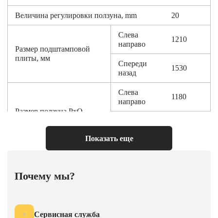
Величина регулировки ползуна, mm
20
Слева
1210
направо
Размер подштамповой
плиты, мм
Спереди
1530
назад
Слева
1180
направо
Размер ползуна PxQ
Спереди
1260
назад
Показать еще
Мощность мотора, KW
110
Верхний усилие, KN
100
Почему мы?
ход, mm
40
Нижний усилие, KN
300
Сервисная служба