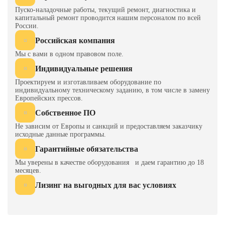
ход, mm
40
Пуско-наладочные работы, текущий ремонт, диагностика и
капитальный ремонт проводится нашим персоналом по всей
России.
Слева
4300
направо
Российская компания
Мы с вами в одном правовом поле.
Размер
Спереди
3900
Индивидуальные решения
назад
Проектируем и изготавливаем оборудование по
Высота
7500
индивидуальному техническому заданию, в том числе в замену
Европейских прессов.
Собственное ПО
Не зависим от Европы и санкций и предоставляем заказчику
исходные данные программы.
Гарантийные обязательства
Мы уверены в качестве оборудования и даем гарантию до 18
месяцев.
Лизинг на выгодных для вас условиях