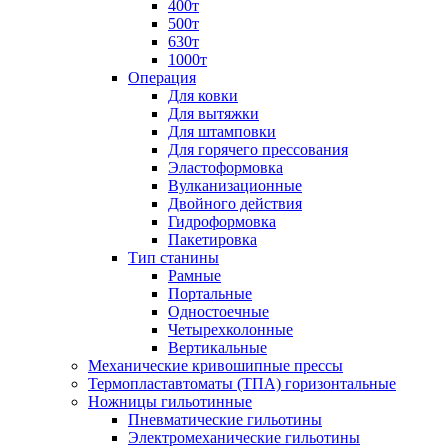
400т
500т
630т
1000т
Операция
Для ковки
Для вытяжки
Для штамповки
Для горячего прессования
Эластоформовка
Вулканизационные
Двойного действия
Гидроформовка
Пакетировка
Тип станины
Рамные
Портальные
Одностоечные
Четырехколонные
Вертикальные
Механические кривошипные прессы
Термопластавтоматы (ТПА) горизонтальные
Ножницы гильотинные
Пневматические гильотины
Электромеханические гильотины