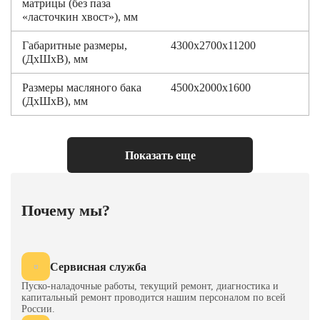
матрицы (без паза
«ласточкин хвост»), мм
Габаритные размеры,
4300х2700х11200
(ДхШхВ), мм
Размеры масляного бака
4500х2000х1600
(ДхШхВ), мм
Мощность двигателя
11
охлаждения, кВт
Показать еще
Мощность двигателя
55
основного масляного
насоса, кВт
Почему мы?
Двигатель, кол-во
5
Площадь
40
Сервисная служба
теплообменника, м2
Пуско-наладочные работы, текущий ремонт, диагностика и
капитальный ремонт проводится нашим персоналом по всей
России.