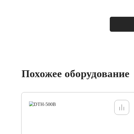
Размер подштамповой плиты ExF, мм, mm
Боковое окно, mm
Мощность мотора, kw×p
Давление воздуха, kg/cm2
Похожее оборудование