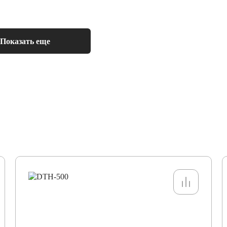
1300*1100
500*650
Показать еще
45*4
6