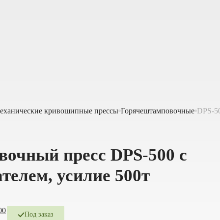
еханические кривошипные прессы
Горячештамповочные
DPS-5
очный пресс DPS-500 с
телем, усилие 500т
Под заказ