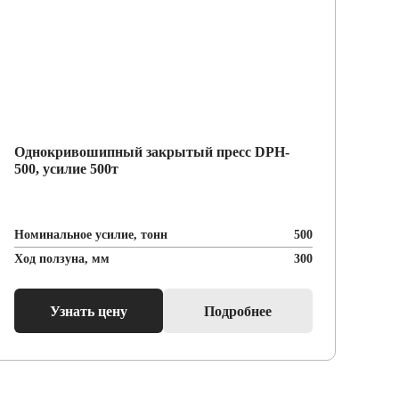
Однокривошипный закрытый пресс DPH-
Ви
500, усилие 500т
сер
500
Номинальное усилие, тонн
500
Ном
Ход ползуна, мм
300
Ход
Узнать цену
Подробнее