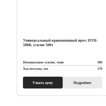
-
Универсальный кривошипный пресс DTH-
500B, усилие 500т
Номинальное усилие, тонн
500
Ход ползуна, мм
170
Узнать цену
Подробнее