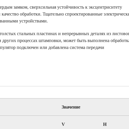
рдым замком, сверхсильная устойчивость к эксцентриситету
и качество обработки. Тщательно спроектированные электрическ
ованными устройствами.
олстых стальных пластинах и непрерывных деталях из листово
 и других процессах штамповки, может быть выполнена обработк
улятор подключен или добавлена система передачи
Значение
V
H