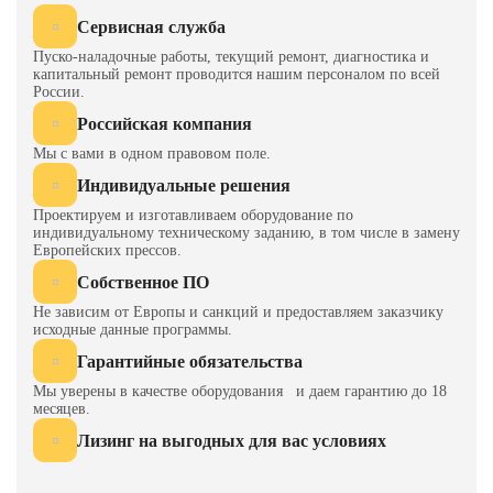
Сервисная служба
Угол поворота, град
Пуско-наладочные работы, текущий ремонт, диагностика и
капитальный ремонт проводится нашим персоналом по всей
Скорость передвижения
20
России.
манипулятора, м/мин
Российская компания
Ширина колеи, мм
3300
Мы с вами в одном правовом поле.
Индивидуальные решения
Давление в гидросистеме, МПа
15
Проектируем и изготавливаем оборудование по
Мощность электродвигателей,
индивидуальному техническому заданию, в том числе в замену
130
Европейских прессов.
кВт
Собственное ПО
Габариты (ДхШхВ), мм
11000х4400х4000
Не зависим от Европы и санкций и предоставляем заказчику
исходные данные программы.
Гарантийные обязательства
Мы уверены в качестве оборудования и даем гарантию до 18
месяцев.
Лизинг на выгодных для вас условиях