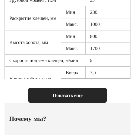
Грузовой момент, ТхМ
25
Мин.
230
Раскрытие клещей, мм
Макс.
1000
Мин.
800
Высота хобота, мм
Макс.
1700
Скорость подъема клещей, м/мин
6
Вверх
7,5
Наклон хобота, град
Вниз
до пола
Показать еще
Расстояние т торца губок до
2200
рамы, мм
Частота вращения клещей, об/мин
15
Почему мы?
Диаметр поворачивания клещей
1980
(макс.) мм