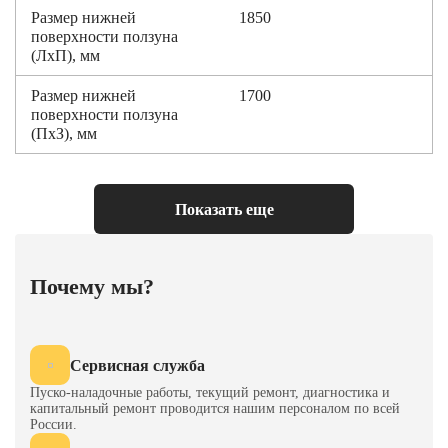
Размер нижней
1850
поверхности ползуна
(ЛxП), мм
Размер нижней
1700
поверхности ползуна
(ПxЗ), мм
Размер рабочей плиты
1900
(ЛxП), мм
Показать еще
Размер рабочей плиты
1800
(ПxЗ), мм
Почему мы?
Высота пресса над
9200
полом, мм
Электрическая система
PLC
Сервисная служба
управления
Пуско-наладочные работы, текущий ремонт, диагностика и
капитальный ремонт проводится нашим персоналом по всей
Направление движения
Нет
России.
рабочей плиты