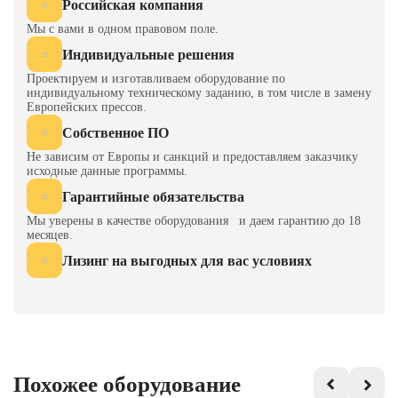
Российская компания
Усилие подушки, кН
800
Мы с вами в одном правовом поле.
Количество подушек
1
Индивидуальные решения
Проектируем и изготавливаем оборудование по
Ход подушки, мм
250
индивидуальному техническому заданию, в том числе в замену
Европейских прессов.
Габариты пресса (ПxЗ),
5500
Собственное ПО
мм
Не зависим от Европы и санкций и предоставляем заказчику
исходные данные программы.
Габариты пресса (ЛxП),
5450
мм
Гарантийные обязательства
Мы уверены в качестве оборудования и даем гарантию до 18
Мощность двигателя, кВт
132
месяцев.
Лизинг на выгодных для вас условиях
Похожее оборудование