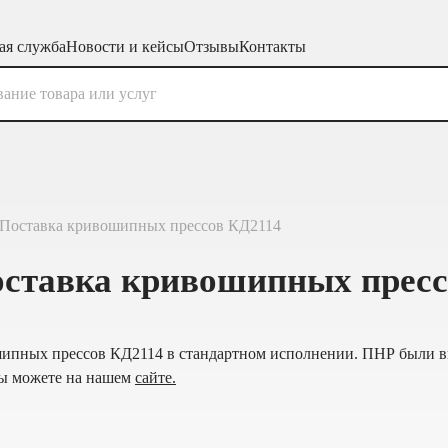
ая служба
Новости и кейсы
Отзывы
Контакты
 Поставка кривошипных прессов КД2114
оставка кривошипных прес
пных прессов КД2114 в стандартном исполнении. ПНР были вы
вы можете на нашем
сайте.