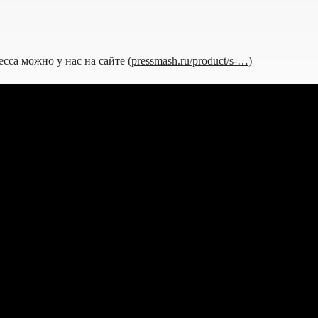
сса можно у нас на сайте (
pressmash.ru/product/s-…
)