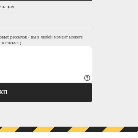
мпания
овых рассылок (
вы в любой момент можете
и в письме
)
ТКП