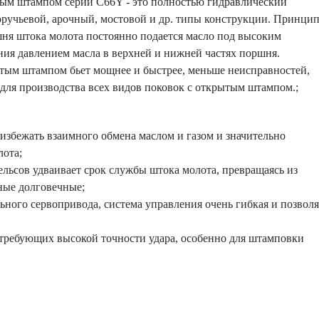
ым штампом серии C66Y - это полностью гидравлический
учьевой, арочный, мостовой и др. типы конструкции. Принци
шня штока молота постоянно подается масло под высоким
ния давлением масла в верхней и нижней частях поршня.
тым штампом бьет мощнее и быстрее, меньше неисправностей,
для производства всех видов поковок с открытым штампом.;
избежать взаимного обмена маслом и газом и значительно
лота;
льсов удваивает срок службы штока молота, превращаясь из
ные долговечные;
ного сервопривода, система управления очень гибкая и позволя
 требующих высокой точности удара, особенно для штамповки