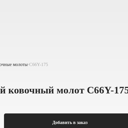
вочные молоты
С66Y-175
й ковочный молот С66Y-17
Добавить в заказ