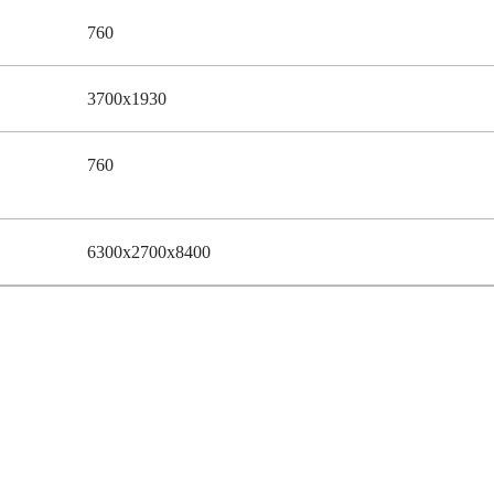
760
3700х1930
760
6300х2700х8400