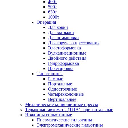
400т
500т
630т
1000т
Операция
Для ковки
Для вытяжки
Для штамповки
Для горячего прессования
Эластоформовка
Вулканизационные
Двойного действия
Гидроформовка
Пакетировка
Тип станины
Рамные
Портальные
Одностоечные
Четырехколонные
Вертикальные
Механические кривошипные прессы
Термопластавтоматы (ТПА) горизонтальные
Ножницы гильотинные
Пневматические гильотины
Электромеханические гильотины