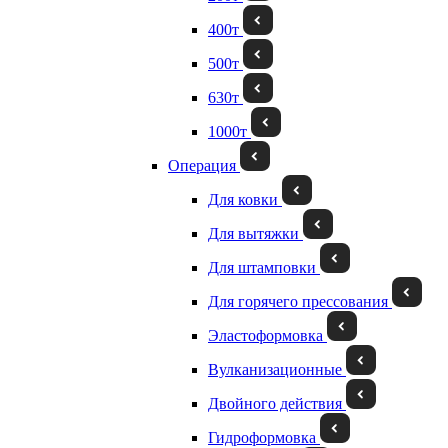
400т
500т
630т
1000т
Операция
Для ковки
Для вытяжки
Для штамповки
Для горячего прессования
Эластоформовка
Вулканизационные
Двойного действия
Гидроформовка