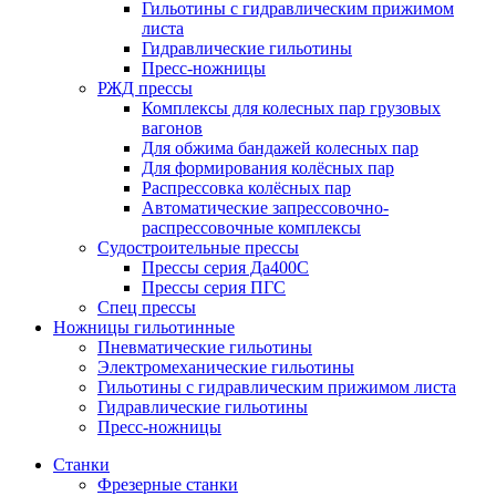
Гильотины с гидравлическим прижимом
листа
Гидравлические гильотины
Пресс-ножницы
РЖД прессы
Комплексы для колесных пар грузовых
вагонов
Для обжима бандажей колесных пар
Для формирования колёсных пар
Распрессовка колёсных пар
Автоматические запрессовочно-
распрессовочные комплексы
Судостроительные прессы
Прессы серия Да400С
Прессы серия ПГС
Спец прессы
Ножницы гильотинные
Пневматические гильотины
Электромеханические гильотины
Гильотины с гидравлическим прижимом листа
Гидравлические гильотины
Пресс-ножницы
Станки
Фрезерные станки