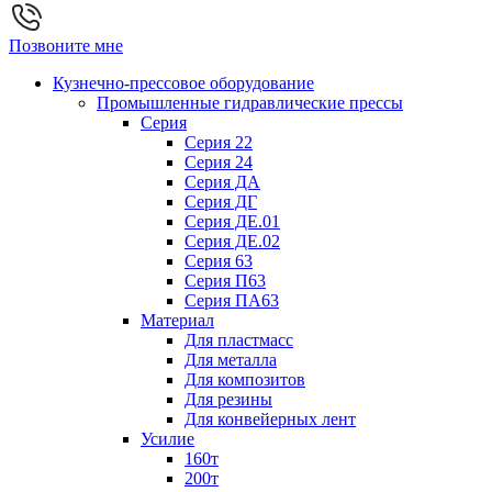
Позвоните мне
Кузнечно-прессовое оборудование
Промышленные гидравлические прессы
Серия
Серия 22
Серия 24
Серия ДА
Серия ДГ
Серия ДЕ.01
Серия ДЕ.02
Серия 63
Серия П63
Серия ПА63
Материал
Для пластмасс
Для металла
Для композитов
Для резины
Для конвейерных лент
Усилие
160т
200т